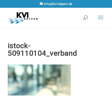
WordPress Cookie
info@kvi-bayern.de
Plugin von Real
Cookie Banner
istock-
509110104_verband