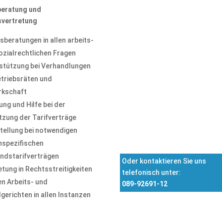
eratung und
vertretung
sberatungen in allen arbeits-
ozialrechtlichen Fragen
stützung bei Verhandlungen
etriebsräten und
kschaft
ng und Hilfe bei der
zung der Tarifverträge
stellung bei notwendigen
Send
nspezifischen
ndstarifverträgen
Oder kontaktieren Sie uns
etung in Rechtsstreitigkeiten
telefonisch unter:
en Arbeits- und
089-92691-12
gerichten in allen Instanzen