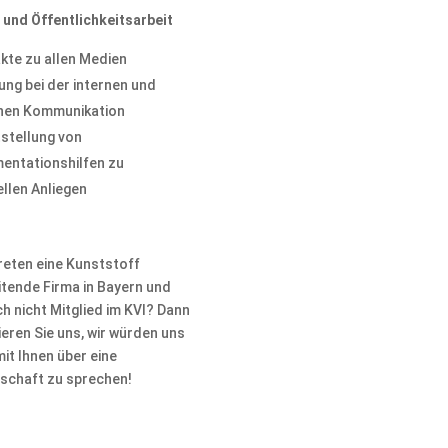
 und Öffentlichkeitsarbeit
kte zu allen Medien
ung bei der internen und
nen Kommunikation
tstellung von
entationshilfen zu
ellen Anliegen
reten eine Kunststoff
itende Firma in Bayern und
h nicht Mitglied im KVI? Dann
eren Sie uns, wir würden uns
it Ihnen über eine
dschaft zu sprechen!