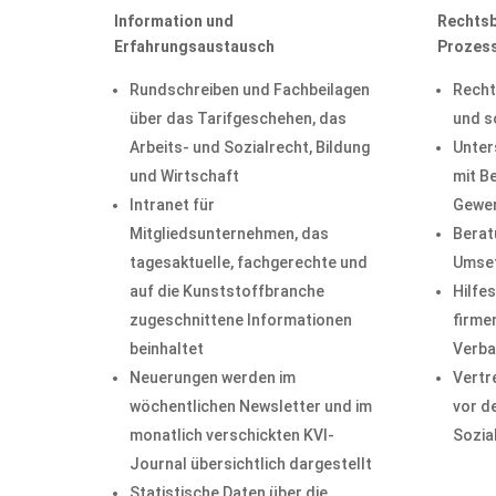
Information und
Rechtsb
Erfahrungsaustausch
Prozess
Rundschreiben und Fachbeilagen
Recht
über das Tarifgeschehen, das
und s
Arbeits- und Sozialrecht, Bildung
Unter
und Wirtschaft
mit B
Intranet für
Gewer
Mitgliedsunternehmen, das
Beratu
tagesaktuelle, fachgerechte und
Umset
auf die Kunststoffbranche
Hilfe
zugeschnittene Informationen
firme
beinhaltet
Verba
Neuerungen werden im
Vertr
wöchentlichen Newsletter und im
vor d
monatlich verschickten KVI-
Sozial
Journal übersichtlich dargestellt
Statistische Daten über die