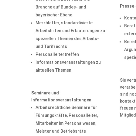
Presse-
Branche auf Bundes- und
bayerischer Ebene
Konta
Merkblätter, standardisierte
Berat
Arbeitshilfen und Erläuterungen zu
exter
speziellen Themen des Arbeits-
Berei
und Tarifrechts
Argum
Personalleitertreffen
spezi
Informationsveranstaltungen zu
aktuellen Themen
Sie vert
verarbe
Seminare und
sind noc
Informationsveranstaltungen
kontakti
Arbeitsrechtliche Seminare für
freuen m
Mitglie
Führungskräfte, Personalleiter,
Mitarbeiter im Personalwesen,
Meister und Betriebsräte