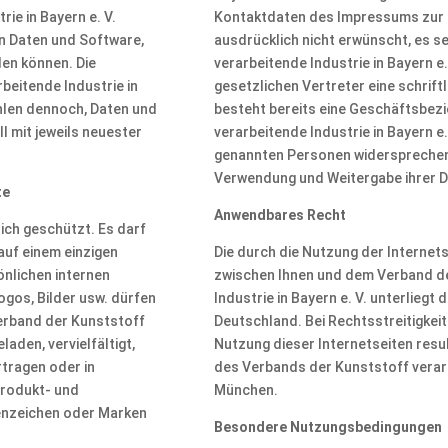
ie in Bayern e. V.
Kontaktdaten des Impressums zur 
on Daten und Software,
ausdrücklich nicht erwünscht, es s
den können. Die
verarbeitende Industrie in Bayern e
beitende Industrie in
gesetzlichen Vertreter eine schriftl
ehlen dennoch, Daten und
besteht bereits eine Geschäftsbez
 mit jeweils neuester
verarbeitende Industrie in Bayern e.
genannten Personen widersprechen 
Verwendung und Weitergabe ihrer D
te
Anwendbares Recht
lich geschützt. Es darf
auf einem einzigen
Die durch die Nutzung der Interne
nlichen internen
zwischen Ihnen und dem Verband d
ogos, Bilder usw. dürfen
Industrie in Bayern e. V. unterlieg
erband der Kunststoff
Deutschland. Bei Rechtsstreitigkeit
laden, vervielfältigt,
Nutzung dieser Internetseiten resul
rtragen oder in
des Verbands der Kunststoff verarbe
Produkt- und
München.
enzeichen oder Marken
Besondere Nutzungsbedingungen