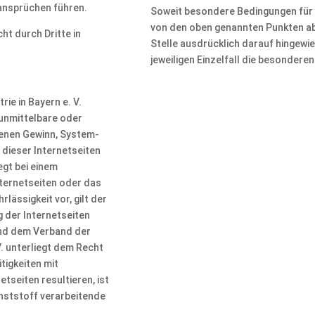
nsprüchen führen.
Soweit besondere Bedingungen für 
von den oben genannten Punkten ab
ht durch Dritte in
Stelle ausdrücklich darauf hingewie
jeweiligen Einzelfall die besondere
ie in Bayern e. V.
 unmittelbare oder
genen Gewinn, System-
 dieser Internetseiten
gt bei einem
ternetseiten oder das
ässigkeit vor, gilt der
 der Internetseiten
nd dem Verband der
V. unterliegt dem Recht
tigkeiten mit
etseiten resultieren, ist
nststoff verarbeitende