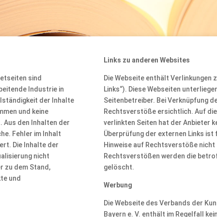
Links zu anderen Websites
etseiten sind
Die Webseite enthält Verlinkungen 
eitende Industrie in
Links“). Diese Webseiten unterliege
lständigkeit der Inhalte
Seitenbetreiber. Bei Verknüpfung de
ommen und keine
Rechtsverstöße ersichtlich. Auf die
 Aus den Inhalten der
verlinkten Seiten hat der Anbieter 
e. Fehler im Inhalt
Überprüfung der externen Links ist
rt. Die Inhalte der
Hinweise auf Rechtsverstöße nicht
alisierung nicht
Rechtsverstößen werden die betrof
er zu dem Stand,
gelöscht.
kte und
Werbung
Die Webseite des Verbands der Kuns
Bayern e. V. enthält im Regelfall k