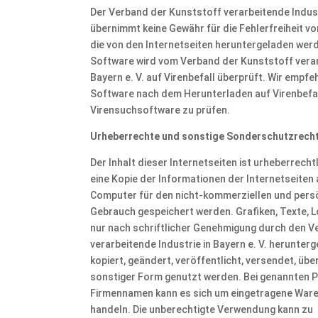
Der Verband der Kunststoff verarbeitende Industr
übernimmt keine Gewähr für die Fehlerfreiheit v
die von den Internetseiten heruntergeladen wer
Software wird vom Verband der Kunststoff verar
Bayern e. V. auf Virenbefall überprüft. Wir empf
Software nach dem Herunterladen auf Virenbefall
Virensuchsoftware zu prüfen.
Urheberrechte und sonstige Sonderschutzrech
Der Inhalt dieser Internetseiten ist urheberrecht
eine Kopie der Informationen der Internetseiten 
Computer für den nicht-kommerziellen und persö
Gebrauch gespeichert werden. Grafiken, Texte, L
nur nach schriftlicher Genehmigung durch den V
verarbeitende Industrie in Bayern e. V. herunterge
kopiert, geändert, veröffentlicht, versendet, übe
sonstiger Form genutzt werden. Bei genannten 
Firmennamen kann es sich um eingetragene War
handeln. Die unberechtigte Verwendung kann zu