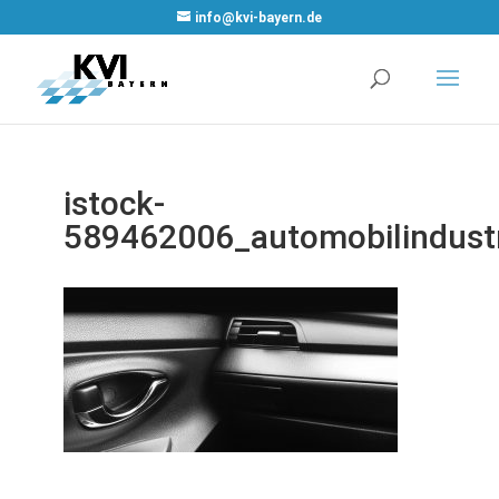
info@kvi-bayern.de
istock-
589462006_automobilindust