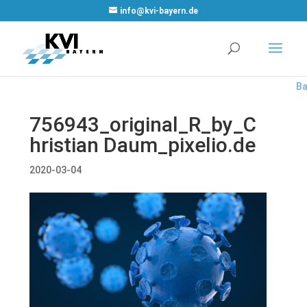
W
info@kvi-bayern.de
Co
Pl
Re
Co
Ba
756943_original_R_by_C
hristian Daum_pixelio.de
2020-03-04