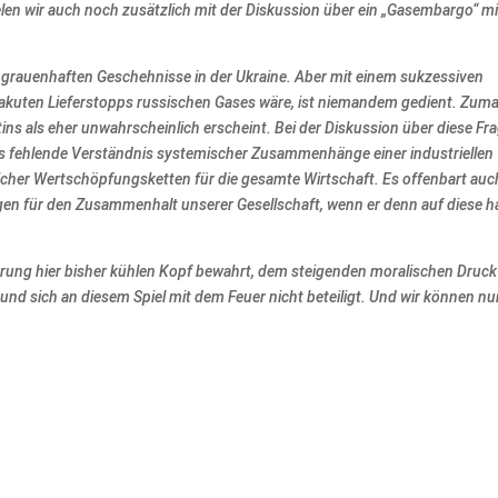
len wir auch noch zusätzlich mit der Diskussion über ein „Gasembargo“ mi
r grauenhaften Geschehnisse in der Ukraine. Aber mit einem sukzessiven
akuten Lieferstopps russischen Gases wäre, ist niemandem gedient. Zuma
ins als eher unwahrscheinlich erscheint. Bei der Diskussion über diese Fr
das fehlende Verständnis systemischer Zusammenhänge einer industriellen
cher Wertschöpfungsketten für die gesamte Wirtschaft. Es offenbart auc
gen für den Zusammenhalt unserer Gesellschaft, wenn er denn auf diese h
ührung hier bisher kühlen Kopf bewahrt, dem steigenden moralischen Druck
nd sich an diesem Spiel mit dem Feuer nicht beteiligt. Und wir können nu