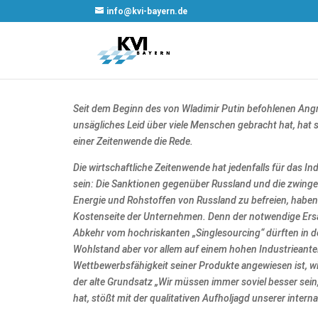
info@kvi-bayern.de
Seit dem Beginn des von Wladimir Putin befohlenen Angrif
unsägliches Leid über viele Menschen gebracht hat, hat s
einer Zeitenwende die Rede.
Die wirtschaftliche Zeitenwende hat jedenfalls für das I
sein: Die Sanktionen gegenüber Russland und die zwinge
Energie und Rohstoffen von Russland zu befreien, haben b
Kostenseite der Unternehmen. Denn der notwendige Ersa
Abkehr vom hochriskanten „Singlesourcing“ dürften in 
Wohlstand aber vor allem auf einem hohen Industrieanteil
Wettbewerbsfähigkeit seiner Produkte angewiesen ist, 
der alte Grundsatz „Wir müssen immer soviel besser sein, 
hat, stößt mit der qualitativen Aufholjagd unserer inte