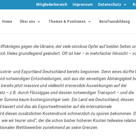
Mitgliederbereich
Impressum
Datenschutz
R
Home
Über uns
Themen & Positionen
Berufsausbildung
fskrieges gegen die Ukraine, der viele sinnlose Opfer auf beiden Seiten u
ich Vieles grundlegend geändert. Oft ist hier – in mehrfacher Hinsicht – v
ndustrie- und Exportland Deutschland bereits begonnen. Denn eines dürfte 
nd notwendigen Entscheidungen, sich aus der einseitigen Abhängigkeit b
ereits jetzt massive und vielleicht irreversible Auswirkungen auf der
tz – z.B. durch Flüssiggas und dessen notwendiger Transport – und die
der Summe kaum kostengünstiger sein. Ein Land wie Deutschland, dessen
 basiert und das als Exportweltmeister auf die internationale
wird diesen zusätzlichen Kostendruck schmerzlich zu spüren bekommen. 
wie wir teurer sind“, der die schon bisher höheren Kosten teilweise relativi
rnationalen Wettbewerber zunehmend an seine Grenzen.