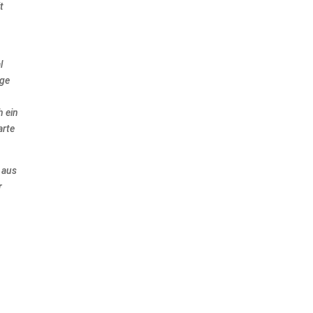
t
l
age
h ein
arte
 aus
r