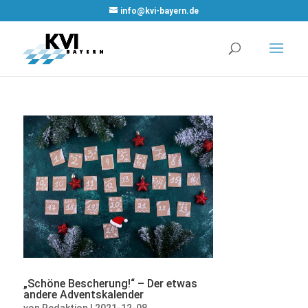
WordPress
info@kvi-bayern.de
Cookie Plugin
von Real
Cookie Banner
„Schöne Bescherung!“ – Der etwas
andere Adventskalender
von
Redaktion
|
2021-12-08