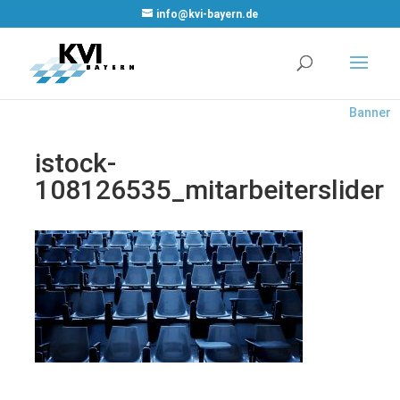
WordPr
info@kvi-bayern.de
Cookie
Plugin v
Real
Cookie
Banner
istock-
108126535_mitarbeiterslider