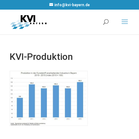
WordPress Cookie
info@kvi-bayern.de
Plugin von Real
Cookie Banner
KVI-Produktion