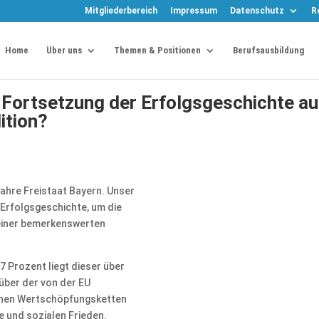
Mitgliederbereich
Impressum
Datenschutz
R
Home
Über uns
Themen & Positionen
Berufsausbildung
 Fortsetzung der Erfolgsgeschichte a
ition?
Jahre Freistaat Bayern. Unser
e Erfolgsgeschichte, um die
t einer bemerkenswerten
7 Prozent liegt dieser über
über der von der EU
seinen Wertschöpfungsketten
e und sozialen Frieden.