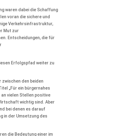
ng waren dabei die Schaffung
len voran die sichere und
ige Verkehrsinfrastruktur,
er Mut zur
n. Entscheidungen, die für
r
diesen Erfolgspfad weiter zu
er zwischen den beiden
itel „Für ein bürgernahes
an vielen Stellen positive
irtschaft wichtig sind. Aber
 und bei denen es darauf
ng in der Umsetzung des
ären die Bedeutung einer im