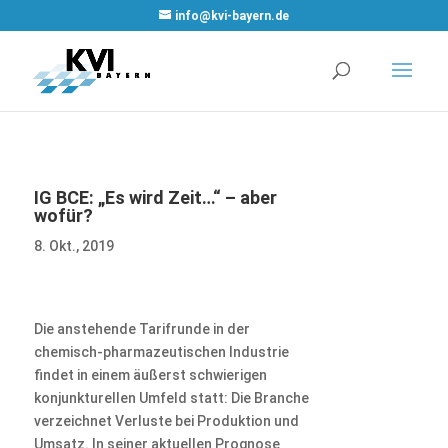
WordPress
info@kvi-bayern.de
Cookie Plugin
von Real
Cookie Banner
IG BCE: „Es wird Zeit…“ – aber
wofür?
8. Okt., 2019
Die anstehende Tarifrunde in der
chemisch-pharmazeutischen Industrie
findet in einem äußerst schwierigen
konjunkturellen Umfeld statt: Die Branche
verzeichnet Verluste bei Produktion und
Umsatz. In seiner aktuellen Prognose