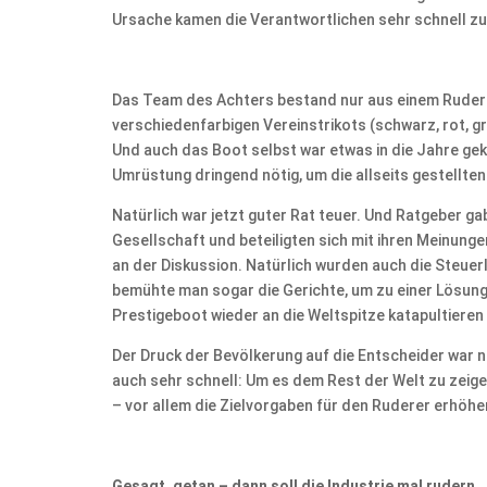
Ursache kamen die Verantwortlichen sehr schnell z
Das Team des Achters bestand nur aus einem Rudere
verschiedenfarbigen Vereinstrikots (schwarz, rot, gr
Und auch das Boot selbst war etwas in die Jahre g
Umrüstung dringend nötig, um die allseits gestellte
Natürlich war jetzt guter Rat teuer. Und Ratgeber gab
Gesellschaft und beteiligten sich mit ihren Meinun
an der Diskussion. Natürlich wurden auch die Steuer
bemühte man sogar die Gerichte, um zu einer Lösun
Prestigeboot wieder an die Weltspitze katapultieren 
Der Druck der Bevölkerung auf die Entscheider war n
auch sehr schnell: Um es dem Rest der Welt zu zeig
– vor allem die Zielvorgaben für den Ruderer erhöhe
Gesagt, getan – dann soll die Industrie mal rudern…