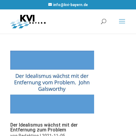
WordPress
info@kvi-bayern.de
Cookie Plugin
von Real
Cookie Banner
Der Idealismus wächst mit der
Entfernung zum Problem
von
Redaktion
|
2021-11-05